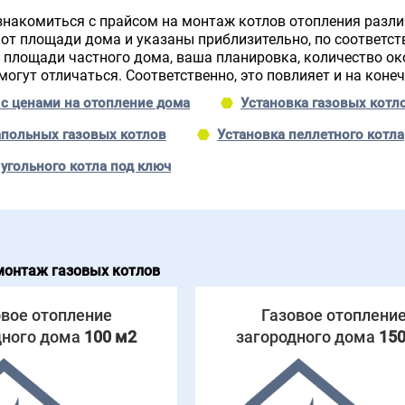
накомиться с прайсом на монтаж котлов отопления различ
 от площади дома и указаны приблизительно, по соответс
 площади частного дома, ваша планировка, количество око
могут отличаться. Соответственно, это повлияет и на коне
 с ценами на отопление дома
Установка газовых котло
польных газовых котлов
Установка пеллетного котла
 угольного котла под ключ
монтаж газовых котлов
овое отопление
Газовое отоплени
дного дома
100 м2
загородного дома
150