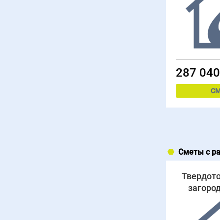
287 040
СМ
Сметы с р
Твердото
загоро