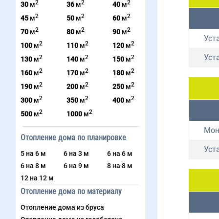
2
2
2
30
м
36
м
40
м
2
2
2
45
м
50
м
60
м
2
2
2
70
м
80
м
90
м
Уст
2
2
2
100
м
110
м
120
м
Уст
2
2
2
130
м
140
м
150
м
2
2
2
160
м
170
м
180
м
2
2
2
190
м
200
м
250
м
2
2
2
300
м
350
м
400
м
2
2
500
м
1000
м
Мон
Отопление дома по планировке
Уст
5 на 6 м
6 на 3 м
6 на 6 м
6 на 8 м
6 на 9 м
8 на 8 м
12 на 12 м
Отопление дома по материалу
Отопление дома из бруса