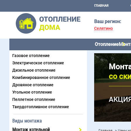
ГЛАВНАЯ
Ваш регион:
Селятино
Отопление
Монт
Виды отопления
Газовое отопление
Электрическое отопление
Монта
Дизельное отопление
со ск
Комбинированное отопление
Дровяное отопление
Угольное отопление
АКЦИЯ
Пеллетное отопление
Твердотопливное отопление
Виды монтажа
Монтаж котельной
Главная
Цены н