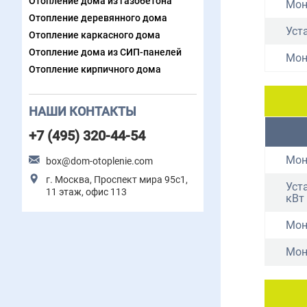
Отопление дома из газобетона
Мон
Отопление деревянного дома
Уст
Отопление каркасного дома
Отопление дома из СИП-панелей
Мон
Отопление кирпичного дома
НАШИ КОНТАКТЫ
+7 (495) 320-44-54
Мон
box@dom-otoplenie.com
г. Москва, Проспект мира 95с1,
Уст
11 этаж, офис 113
кВт
Мон
Мон