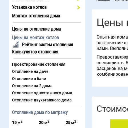
Установка котлов
Монтаж отопления дома
Цены 
Цены на отопление дома
Опытная коман
Цены на монтаж котлов
заключение до
Рейтинг систем отопления
нами. Выполн
Калькулятор отопления
Предоставляем
специалисты б
Проектирование отопления
расценок на м
Отопление на даче
комбинирован
Отопление в бане
Отопление на 2 дома
Отопление одноэтажного дома
Отопление двухэтажного дома
Стоимос
Отопление дома по метражу
2
2
2
15
м
20
м
25
м