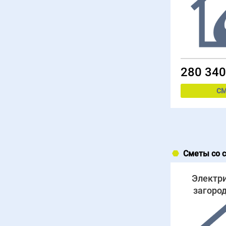
280 340
СМ
Сметы со с
Электри
загоро