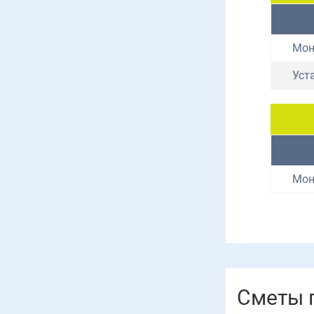
Мон
Уст
Мон
Сметы п