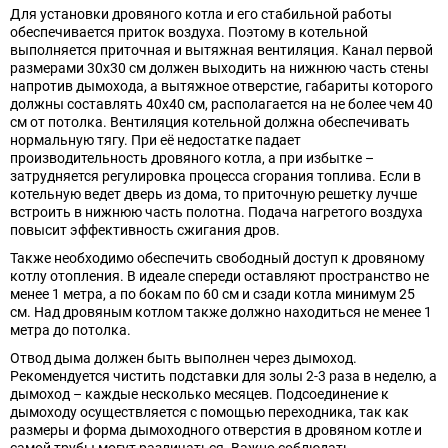
Для установки дровяного котла и его стабильной работы
обеспечивается приток воздуха. Поэтому в котельной
выполняется приточная и вытяжная вентиляция. Канал первой
размерами 30х30 см должен выходить на нижнюю часть стены
напротив дымохода, а вытяжное отверстие, габариты которого
должны составлять 40х40 см, располагается на не более чем 40
см от потолка. Вентиляция котельной должна обеспечивать
нормальную тягу. При её недостатке падает
производительность дровяного котла, а при избытке –
затрудняется регулировка процесса сгорания топлива. Если в
котельную ведет дверь из дома, то приточную решетку лучше
встроить в нижнюю часть полотна. Подача нагретого воздуха
повысит эффективность сжигания дров.
Также необходимо обеспечить свободный доступ к дровяному
котлу отопления. В идеале спереди оставляют пространство не
менее 1 метра, а по бокам по 60 см и сзади котла минимум 25
см. Над дровяным котлом также должно находиться не менее 1
метра до потолка.
Отвод дыма должен быть выполнен через дымоход.
Рекомендуется чистить подставки для золы 2-3 раза в неделю, а
дымоход – каждые несколько месяцев. Подсоединение к
дымоходу осуществляется с помощью переходника, так как
размеры и форма дымоходного отверстия в дровяном котле и