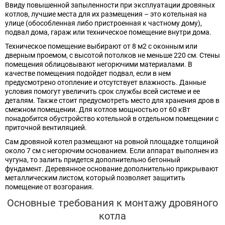
Ввиду повышенной запыленности при эксплуатации дровяных
котлов, лучшие места для их размещения – это котельная на
улице (обособленная либо пристроенная к частному дому),
подвал дома, гараж или техническое помещение внутри дома.
Техническое помещение выбирают от 8 м2 с оконным или
дверным проемом, с высотой потолков не меньше 220 см. Стены
помещения облицовывают негорючими материалами. В
качестве помещения подойдет подвал, если в нем
предусмотрено отопление и отсутствует влажность. Данные
условия помогут увеличить срок службы всей системе и ее
деталям. Также стоит предусмотреть место для хранения дров в
смежном помещении. Для котлов мощностью от 60 кВт
понадобится обустройство котельной в отдельном помещении с
приточной вентиляцией.
Сам дровяной котел размещают на ровной площадке толщиной
около 7 см с негорючим основанием. Если аппарат выполнен из
чугуна, то залить придется дополнительно бетонный
фундамент. Деревянное основание дополнительно прикрывают
металлическим листом, который позволяет защитить
помещение от возгорания.
Основные требования к монтажу дровяного
котла