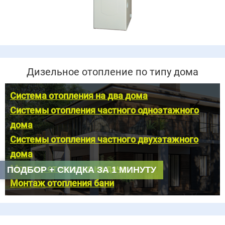
Дизельное отопление по типу дома
Система отопления на два дома
Системы отопления частного одноэтажного
дома
Системы отопления частного двухэтажного
дома
Монтаж отопления на даче
ПОДБОР + СКИДКА ЗА 1 МИНУТУ
Монтаж отопления бани