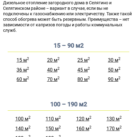
Дизельное отопление загородного дома в Селятино и
Селятинском районе – вариант в случае, если вы не
подключены к газоснабжению или электричеству. Также такой
способ обогрева может быть резервным. Преимущества – нет
зависимости от капризов погоды и работы коммунальных
служб.
15 – 90 м2
2
2
2
2
15 м
20 м
25 м
30 м
2
2
2
2
36 м
40 м
45 м
50 м
2
2
2
2
60 м
70 м
80 м
90 м
100 – 190 м2
2
2
2
2
100 м
110 м
120 м
130 м
2
2
2
2
140 м
150 м
160 м
170 м
2
2