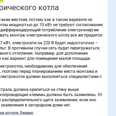
рического котла
акие жесткие, потому как в таком варианте не
котлы мощностью до 10 кВт не требуют согласования
к, дифференцирующий потребление электроэнергии
ывать монтаж электрического котла все же придется.
 кВт, электросети на 220 В будет недостаточно –
ьт. В противном случае сеть будет перегружаться,
вного отопления. Например, для дополнения
бо как вариант для помещения малой площади.
лектрокотла, необходимому для обеспечения
и, поэтому перед планированием места монтажа и
 электрокотла должен выполняться специалистами с
страль должна крепиться на стену выше
 Токопроводящие клеммы должны быть заземлены. От
о распределительного щита заземления, если оно
 заземления в загородном доме нет.
ка котлов Лемакс