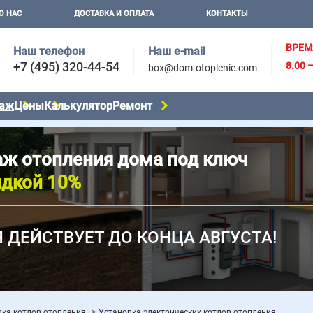
О НАС
ДОСТАВКА И ОПЛАТА
КОНТАКТЫ
ВРЕМ
Наш телефон
Наш e-mail
+7 (495) 320-44-54
8.00 
box@dom-otoplenie.com
аж
Цены
Калькулятор
Ремонт
ж отопления дома под ключ
идкой 10%
 ДЕЙСТВУЕТ ДО КОНЦА АВГУСТА!
вка котлов отопления
Установка электрических котлов отопления