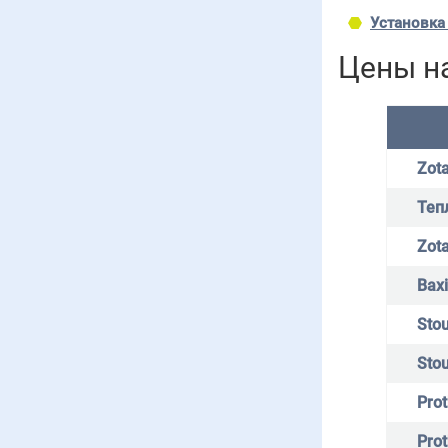
Установка
Цены н
Zota
Теп
Zota
Bax
Stou
Stou
Pro
Pro