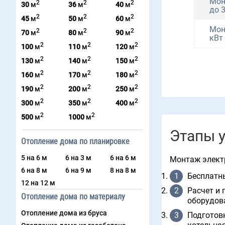
Мон
2
2
2
30
м
36
м
40
м
до 
2
2
2
45
м
50
м
60
м
Мон
2
2
2
70
м
80
м
90
м
кВт
2
2
2
100
м
110
м
120
м
2
2
2
130
м
140
м
150
м
2
2
2
160
м
170
м
180
м
2
2
2
190
м
200
м
250
м
2
2
2
300
м
350
м
400
м
2
2
500
м
1000
м
Этапы у
Отопление дома по планировке
5 на 6 м
6 на 3 м
6 на 6 м
Монтаж электр
6 на 8 м
6 на 9 м
8 на 8 м
Бесплатны
12 на 12 м
Расчет и 
Отопление дома по материалу
оборудов
Отопление дома из бруса
Подготовк