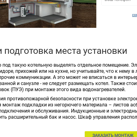
со
 подготовка места установки
 под такую котельную выделять отдельное помещение. Эл
идоре, прихожей или на кухне, но учитывайте, что к нему в
прочие коммуникации. А это может не вписаться в интерь
ванной и санузле - не следует размещать котел. Также ст
вок (ПУЭ) при монтаже этого вида водонагревателей.
ия противопожарной безопасности при установке электро
 монтаж подкладки из негорючего материала – листов асбе
подключения и обслуживания. Индукционные и электродны
ть расширительный бак и насос. Шкаф управления распола
ЗАКАЗАТЬ МОНТАЖ