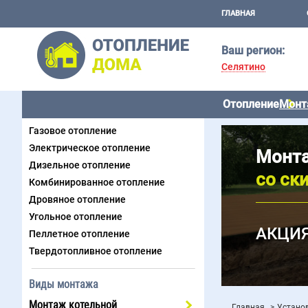
ГЛАВНАЯ
Ваш регион:
Селятино
Отопление
Монт
Виды отопления
Газовое отопление
Электрическое отопление
Монта
Дизельное отопление
со ск
Комбинированное отопление
Дровяное отопление
Угольное отопление
АКЦИЯ
Пеллетное отопление
Твердотопливное отопление
Виды монтажа
Монтаж котельной
Главная
Устано