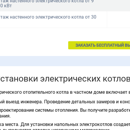
таж настенного электрического котла от 9
30 кВт
таж настенного электрического котла от 30
ЗАКАЗАТЬ БЕСПЛАТНЫЙ В
становки электрических котло
ического отопительного котла в частном доме включает в
й выезд инженера. Проведение детальных замеров и конс
проектирование системы отопления. Вы получите разработ
ания.
а места. Для установки напольных электрокотлов создае