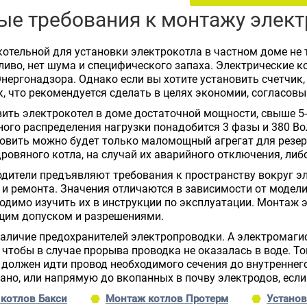
е требования к монтажу элект
отельной для установки электрокотла в частном доме не т
ливо, нет шума и специфического запаха. Электрические 
нергонадзора. Однако если вы хотите установить счетчи
к, что рекомендуется сделать в целях экономии, согласов
ить электрокотел в доме достаточной мощности, свыше 5-7
ого распределения нагрузки понадобится 3 фазы и 380 Вол
овить можно будет только маломощный агрегат для резер
дровяного котла, на случай их аварийного отключения, ли
дители предъявляют требования к пространству вокруг э
и ремонта. Значения отличаются в зависимости от модел
одимо изучить их в инструкции по эксплуатации. Монтаж
щим допуском и разрешениями.
аличие предохранителей электропроводки. А электромаги
 чтобы в случае прорыва проводка не оказалась в воде.
 должен идти провод необходимого сечения до внутреннег
ано, или напрямую до вкопанных в почву электродов, если
 котлов Бакси
Монтаж котлов Протерм
Установ