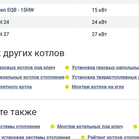
ien EQB - 15HW
15 кВт
t 24
24 кВт
t 27
27 кВт
 других котлов
газовых котлов под ключ
Установка газовых напольны
дизельных котлов отопления
Установка твердотопливных 
летного котла
Монтаж котлов на угле
те также
стемы отопления
Монтаж котельных под ключ
 установки системы отопления
Рейтинг котлов отопл