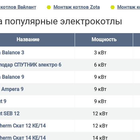
 котлов Вайлант
Монтаж котлов Zota
Монтаж к
а популярные электрокотлы
Название
Мощность
 Balance 3
3 кВт
лодар СПУТНИК электро 6
6 кВт
 Balance 9
9 кВт
i Ampera 9
9 кВт
t 9
9 кВт
t SEB 12
12 кВт
therm Скат 12 КE/14
12 кВт
therm Скат 14 КE/14
14 кВт