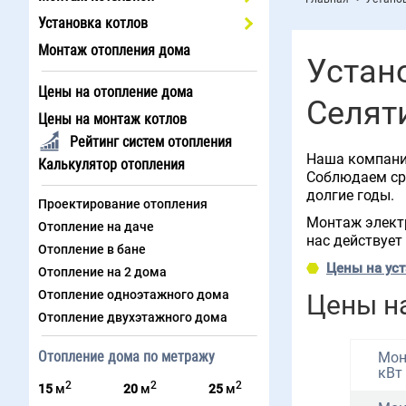
Установка котлов
Монтаж отопления дома
Устан
Цены на отопление дома
Селят
Цены на монтаж котлов
Рейтинг систем отопления
Наша компания
Калькулятор отопления
Соблюдаем сро
долгие годы.
Проектирование отопления
Монтаж электр
Отопление на даче
нас действует
Отопление в бане
Цены на уст
Отопление на 2 дома
Отопление одноэтажного дома
Цены на
Отопление двухэтажного дома
Отопление дома по метражу
Мон
кВт
2
2
2
15
м
20
м
25
м