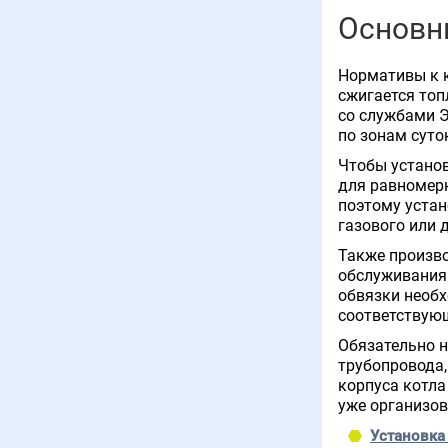
Основны
Нормативы к к
сжигается топ
со службами Э
по зонам суто
Чтобы установ
для равномерн
поэтому устан
газового или 
Также произво
обслуживания 
обвязки необх
соответствую
Обязательно н
трубопровода,
корпуса котла
уже организов
Установка