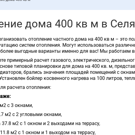
ение дома 400 кв м в Сел
ганизовать отопление частного дома на 400 кв м – это п
уатацию систем отопления. Могут использоваться различ
более выгодные варианты именно для вас! Мы работаем в
те примерный расчет газового, электрического, дизельно
снове типовой планировки для дома на 400 кв. м, предст
диаторов, брались значения площадей помещений с окнами
Установлен бойлер косвенного нагрева на 100 литров, тепл
ля расчета отопления:
таже:
 м2 с 3 окнами,
.7 м2 с 2 угловыми окнами,
 37.8 м2 с 1 окном и 2 выходами на террасу,
11.8 м2 с 1 окном и 1 выходом на террасу,