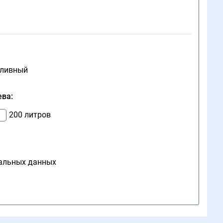
пливный
ева:
200 литров
нальных данных