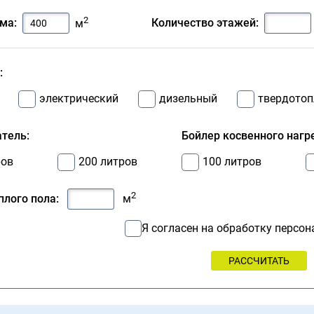
2
ма:
Количество этажей:
м
:
электрический
дизельный
твердото
тель:
Бойлер косвенного нагр
ров
200 литров
100 литров
2
лого пола:
м
Я согласен на обработку персо