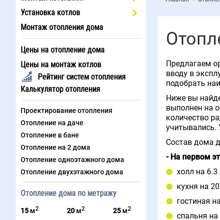
Установка котлов
Монтаж отопления дома
Отопл
Цены на отопление дома
Предлагаем ор
Цены на монтаж котлов
вводу в экспл
Рейтинг систем отопления
подобрать наи
Калькулятор отопления
Ниже вы найде
выполнен на о
Проектирование отопления
количество ра
Отопление на даче
учитывались. 
Отопление в бане
Состав дома д
Отопление на 2 дома
- На первом э
Отопление одноэтажного дома
холл на 6.3
Отопление двухэтажного дома
кухня на 20
Отопление дома по метражу
гостиная на
2
2
2
15
м
20
м
25
м
спальня на 