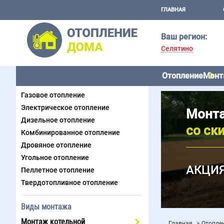
ГЛАВНАЯ
Ваш регион:
Селятино
Отопление
Монт
Виды отопления
Газовое отопление
Электрическое отопление
Монта
Дизельное отопление
со ск
Комбинированное отопление
Дровяное отопление
Угольное отопление
АКЦИЯ
Пеллетное отопление
Твердотопливное отопление
Виды монтажа
Монтаж котельной
Главная
Отоплен