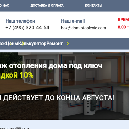
О НАС
ДОСТАВКА И ОПЛАТА
КОНТАКТЫ
ВРЕМ
Наш телефон
Наш e-mail
+7 (495) 320-44-54
8.00 
box@dom-otoplenie.com
аж
Цены
Калькулятор
Ремонт
ж отопления дома под ключ
идкой 10%
 ДЕЙСТВУЕТ ДО КОНЦА АВГУСТА!
ие дома 400 кв м