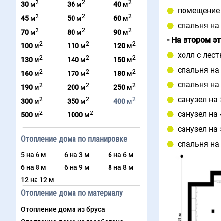
2
2
2
30
м
36
м
40
м
помещение н
2
2
2
45
м
50
м
60
м
спальня на 
2
2
2
70
м
80
м
90
м
- На втором э
2
2
2
100
м
110
м
120
м
холл с лес
2
2
2
130
м
140
м
150
м
спальня на 
2
2
2
160
м
170
м
180
м
спальня на 
2
2
2
190
м
200
м
250
м
санузел на 
2
2
2
300
м
350
м
400
м
2
2
санузел на 
500
м
1000
м
санузел на 
Отопление дома по планировке
спальня на 
5 на 6 м
6 на 3 м
6 на 6 м
6 на 8 м
6 на 9 м
8 на 8 м
12 на 12 м
Отопление дома по материалу
Отопление дома из бруса